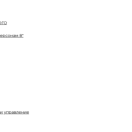
ОГО
ерсонам 8"
 и управление