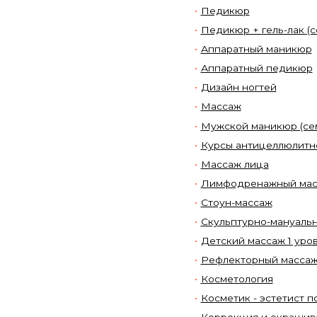
Педикюр
Педикюр + гель-лак (
Аппаратный маникюр
Аппаратный педикюр
Дизайн ногтей
Массаж
Мужской маникюр (се
Курсы антицеллюлитн
Массаж лица
Лимфодренажный ма
Стоун-массаж
Скульптурно-мануальн
Детский массаж 1 уров
Рефлекторный массаж 
Косметология
Косметик - эстетист 