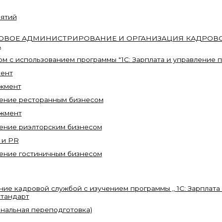
ятий
ОВОЕ АДМИНИСТРИРОВАНИЕ И ОРГАНИЗАЦИЯ КАДРОВ
А
м с использованием программы "1С: Зарплата и управление п
ент
жмент
ление ресторанным бизнесом
джмент
ение риэлторским бизнесом
 и PR
ение гостиничным бизнесом
ие кадровой службой с изучением программы ,, 1С: Зарплата
стандарт
нальная переподготовка)