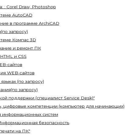
 : Corel Draw, Photoshop
стеме AutoCAD
ние в программе ArchiCAD
(по запросу)
стеме Компас 3D
вание и ремонт ПК
HTML и СSS
EB-сайтов
ция WEB-сайтов
языках (по запросу)
ния(по запросу)
кой поддержки (специалист Service Desk)"
ь, цифровые компетенции (компьютер для начинающих)
 информационных систем
Информационная безопасность
печати на ПК"