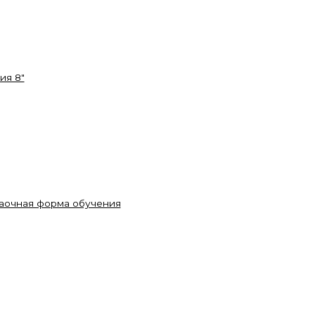
ия 8"
заочная форма обучения