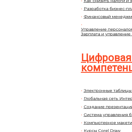
Как снизить налоги и 
Разработка бизнес-пл
Финансовый менеджм
Управление персоналом
Зарплата и управление
Цифровая
компетен
Электронные таблицы 
Глобальная сеть Инте
Создание презентаций
Система управления б
Компьютерное макетир
Курсы Corel Draw