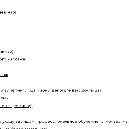
семинар)
минар)
ого массажа
ссаж
ый лифтинг лица и зоны декольте (массаж лица)
ень.
стоп (семинар)
по уходу за лицом (профессиональное обучение) очно- заочн