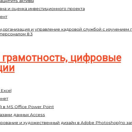
защитить активы
ана и оценка инвестиционного проекта
ент
,организация и управление кадровой службой с изучением пр
 персоналом 8.3
 грамотность, цифровые
ции
Excel
рнет
 в MS Office Power Point
азами данных Access
ование и художественный дизайн в Adobe Photoshop(по за