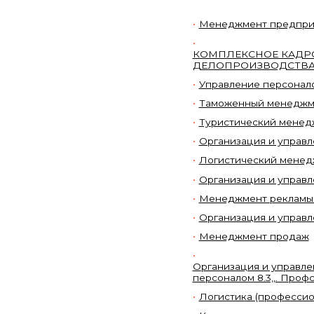
Менеджмент предпри
КОМПЛЕКСНОЕ КАДР
ДЕЛОПРОИЗВОДСТВ
Управление персонало
Таможенный менеджм
Туристический менед
Организация и управ
Логистический мене
Организация и управл
Менеджмент рекламы
Организация и управл
Менеджмент продаж
Организация и управлен
персоналом 8.3,,. Проф
Логистика (профессио