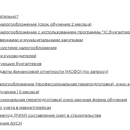
ятельно?
 налогообложение (срок обучения 2 месяца)
 налогообложение с использованием программы "1С:Бухгалтер
твенными и муниципальными закупками
 системе налогообложения
ля руководителей
кующих бухгалтеров
арты финансовой отчетности (МСФО) (по запросу)
налогообложение (профессиональная переподготовка), очно-
учения 1,5 месяца)
сиональная переподготовка) очно-заочная форма обучения
о учета в маркетплейсах
етод (РИМ) составление смет в строительстве
ения АУСН