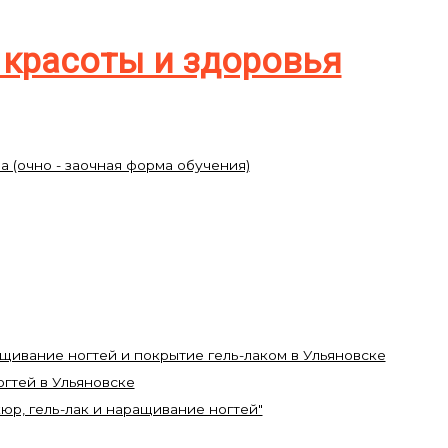
красоты и здоровья
а (очно - заочная форма обучения)
щивание ногтей и покрытие гель-лаком в Ульяновске
гтей в Ульяновске
юр, гель-лак и наращивание ногтей"