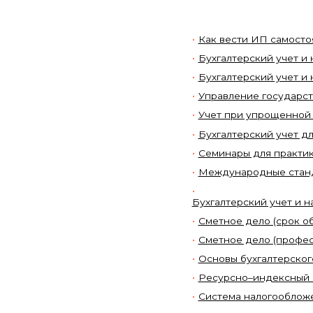
Как вести ИП самосто
Бухгалтерский учет и
Бухгалтерский учет и
Управление государс
Учет при упрощенной
Бухгалтерский учет д
Семинары для практи
Международные станд
Бухгалтерский учет и 
Сметное дело (срок об
Сметное дело (профес
Основы бухгалтерског
Ресурсно–индексный м
Система налогооблож