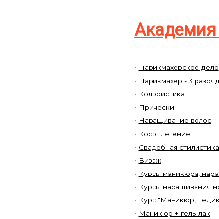
Академия 
Парикмахерское дело
Парикмахер - 3 разряд
Колористика
Прически
Наращивание волос
Косоплетение
Свадебная стилистика
Визаж
Курсы маникюра, нара
Курсы наращивания но
Курс "Маникюр, педик
Маникюр + гель-лак