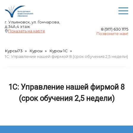
О ЦЕНТРЕ
г. Ульяновск, ул. Гончарова,
д.34А,4 этаж
8 (917) 630 1175
Преподаватели
Показать на карте
Позвоните нам!
Отзывы
Акции
Курсы73
Курсы
Курсы 1С
Выдаваемые документы
1C: Управление нашей фирмой 8 (срок обучения 2,5 недели)
Сведения об образовательной организации
Авторские права
НАШИ КУРСЫ
1C: Управление нашей фирмой 8
Бухгалтерский учет и смета
(срок обучения 2,5 недели)
Курсы 1С
Менеджмент
Цифровая грамотность, цифровые
компетенции
Академия красоты и здоровья