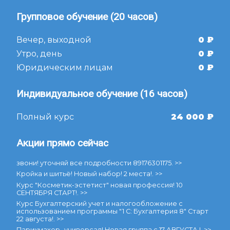
Хобби курсы
Групповое обучение (20 часов)
Дизайн среды
Иностранные языки
Вечер, выходной
0 ₽
Самые популярные
Утро, день
0 ₽
Юридическим лицам
0 ₽
Цены
Индивидуальное обучение (16 часов)
Расписание
Полный курс
24 000 ₽
НОВОСТИ
Акции прямо сейчас
О курсах (63)
О центре (47)
звони! уточняй все подробности 89176301175. >>
О навыках (41)
Кройка и шитьё! Новый набор! 2 места!. >>
Бухгалтерия и 1С (18)
Курс "Косметик-эстетист" новая профессия! 10
СЕНТЯБРЯ СТАРТ!. >>
Все разделы (4)
Курс Бухгалтерский учет и налогообложение с
использованием программы "1 С: Бухгалтерия 8" Старт
22 августа!. >>
Контакты
Парикмахер -универсал! Новая группа с 17 АВГУСТА !. >>