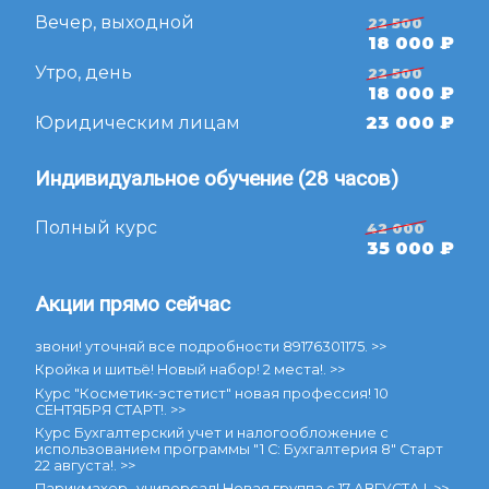
Хобби курсы
Вечер, выходной
22 500
18 000 ₽
Дизайн среды
Утро, день
22 500
Иностранные языки
18 000 ₽
Самые популярные
Юридическим лицам
23 000 ₽
Цены
Индивидуальное обучение (28 часов)
Расписание
Полный курс
42 000
35 000 ₽
НОВОСТИ
Акции прямо сейчас
О курсах (63)
О центре (47)
звони! уточняй все подробности 89176301175. >>
О навыках (41)
Кройка и шитьё! Новый набор! 2 места!. >>
Бухгалтерия и 1С (18)
Курс "Косметик-эстетист" новая профессия! 10
СЕНТЯБРЯ СТАРТ!. >>
Все разделы (4)
Курс Бухгалтерский учет и налогообложение с
использованием программы "1 С: Бухгалтерия 8" Старт
22 августа!. >>
Контакты
Парикмахер -универсал! Новая группа с 17 АВГУСТА !. >>