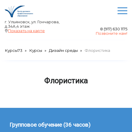
О ЦЕНТРЕ
г. Ульяновск, ул. Гончарова,
д.34А,4 этаж
8 (917) 630 1175
Преподаватели
Показать на карте
Позвоните нам!
Отзывы
Акции
Курсы73
Курсы
Дизайн среды
Флористика
Выдаваемые документы
Сведения об образовательной организации
Авторские права
Флористика
НАШИ КУРСЫ
Бухгалтерский учет и смета
Курсы 1С
Менеджмент
Цифровая грамотность, цифровые
компетенции
Групповое обучение (36 часов)
Академия красоты и здоровья