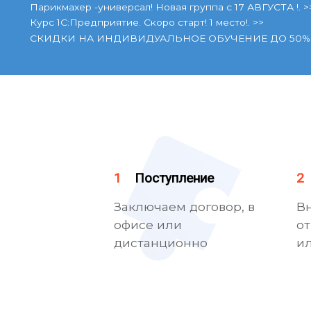
Парикмахер -универсал! Новая группа с 17 АВГУСТА !. >
Курс 1С:Предприятие. Скоро старт! 1 место!. >>
СКИДКИ НА ИНДИВИДУАЛЬНОЕ ОБУЧЕНИЕ ДО 50%!!!!
1
Поступление
2
Заключаем договор, в
В
офисе или
от
дистанционно
ил