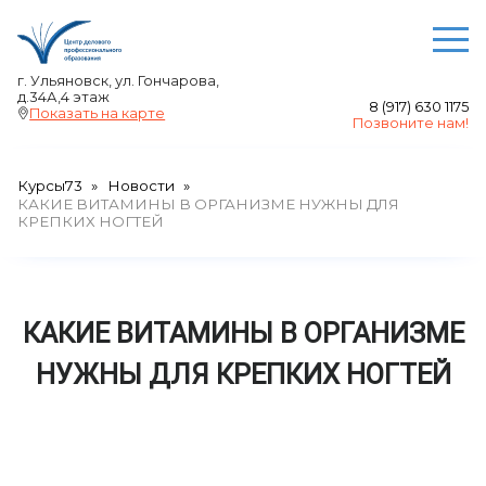
О ЦЕНТРЕ
г. Ульяновск, ул. Гончарова,
д.34А,4 этаж
8 (917) 630 1175
Преподаватели
Показать на карте
Позвоните нам!
Отзывы
Акции
Курсы73
Новости
Выдаваемые документы
КАКИЕ ВИТАМИНЫ В ОРГАНИЗМЕ НУЖНЫ ДЛЯ
КРЕПКИХ НОГТЕЙ
Сведения об образовательной организации
Авторские права
НАШИ КУРСЫ
КАКИЕ ВИТАМИНЫ В ОРГАНИЗМЕ
Бухгалтерский учет и смета
НУЖНЫ ДЛЯ КРЕПКИХ НОГТЕЙ
Курсы 1С
Менеджмент
Цифровая грамотность, цифровые
компетенции
Академия красоты и здоровья