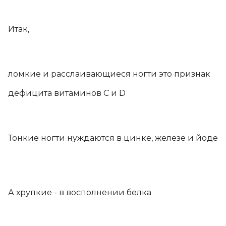
Итак,
8 (917) 630 1175
г. Ульяновск, ул. Гончарова, д.34А,4 этаж
ломкие и расслаивающиеся ногти это признак
дефицита витаминов C и D
Тонкие ногти нуждаются в цинке, железе и йоде
А хрупкие - в восполнении белка