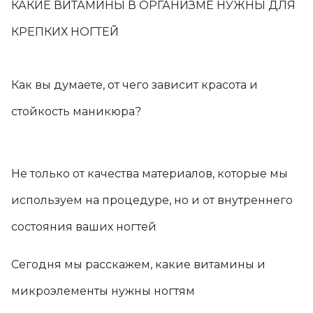
КАКИЕ ВИТАМИНЫ В ОРГАНИЗМЕ НУЖНЫ ДЛЯ
Хобби курсы
КРЕПКИХ НОГТЕЙ
Дизайн среды
Иностранные языки
Самые популярные
Как вы думаете, от чего зависит красота и
Цены
стойкость маникюра?
Расписание
Не только от качества материалов, которые мы
НОВОСТИ
О курсах (63)
используем на процедуре, но и от внутреннего
О центре (47)
состояния ваших ногтей
О навыках (41)
Бухгалтерия и 1С (18)
Сегодня мы расскажем, какие витамины и
Все разделы (4)
микроэлементы нужны ногтям
Контакты