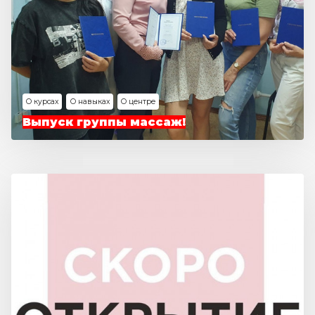
О курсах
О навыках
О центре
Выпуск группы массаж!